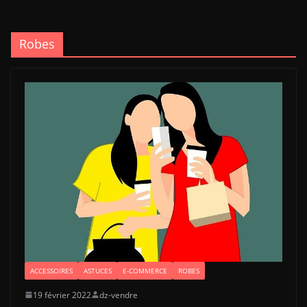
Robes
ACCESSOIRES
ASTUCES
E-COMMERCE
ROBES
19 février 2022
dz-vendre