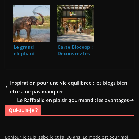
tendance lors
faut savoir
des ventes
privees ?
Le grand
Carte Biocoop :
elephant
Decouvrez les
Indien, un
Avantages
animal a la
d’une Fidelite
forte
Eco-Engagee
symbolique
Inspiration pour une vie equilibree : les blogs bien-
etre a ne pas manquer
Le Raffaello en plaisir gourmand : les avantages
Qui-suis-je ?
Bonjour je suis Isabelle et j’ai 30 ans. La mode est pour moi