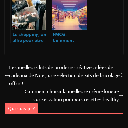
Le shopping, un
FMCG :
allié pour être
Comment
en santé
l’industrie des
biens de
consommation
rapide
Les meilleurs kits de broderie créative : idées de
révolutionne le
cadeaux de Noël, une sélection de kits de bricolage à
développemen
t durable
offrir !
Comment choisir la meilleure crème longue
conservation pour vos recettes healthy
Qui-suis-je ?